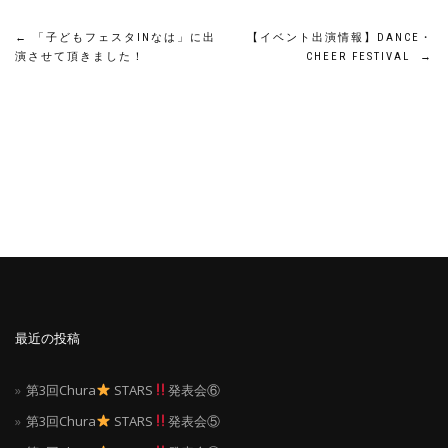
投
←
「子どもフェスタINなは」に出
【イベント出演情報】DANCE・
演させて頂きました！
CHEER FESTIVAL
→
稿
ナ
ビ
ゲ
ー
シ
ョ
最近の投稿
ン
第3回Chura
STARS
発表会⑥
第3回Chura
STARS
発表会⑤