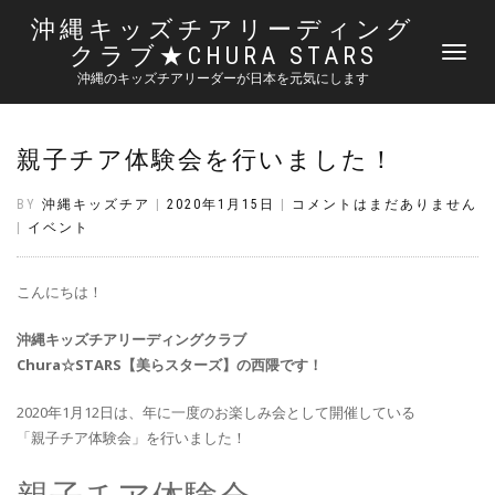
沖縄キッズチアリーディング
クラブ★CHURA STARS
ナ
ビ
沖縄のキッズチアリーダーが日本を元気にします
ゲ
ー
シ
親子チア体験会を行いました！
ョ
ン
切
BY
沖縄キッズチア
|
2020年1月15日
|
コメントはまだありません
り
|
イベント
替
え
こんにちは！
沖縄キッズチアリーディングクラブ
Chura☆STARS【美らスターズ】の西隈です！
2020年1月12日は、年に一度のお楽しみ会として開催している
「親子チア体験会」を行いました！