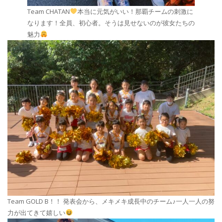
Team CHATAN
本当に元気がいい！那覇チームの刺激に
なります！全員、初心者。そうは見せないのが彼女たちの
魅力
Team GOLD B！！ 発表会から、メキメキ成長中のチーム♪一人一人の努
力が出てきて嬉しい