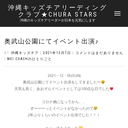
沖縄キッズチアリーディング
クラブ★CHURA STARS
ナ
ビ
沖縄のキッズチアリーダーが日本を元気にします
ゲ
ー
シ
奥武山公園にてイベント出演♪
ョ
ン
切
BY
沖縄キッズチア
|
2021年12月7日
|
コメントはまだありません
り
|
MEI COACHのひとりごと
替
え
2021・12・05(SUN)
奥武山公園にてイベント出演をしてきましたー
天気も良く、あおぞらイベントとしては100点な日でした
コロナ禍になってから、、
ずーーーっとイベントがなかったので
2年ぶりくらいのイベント出演でした！！！