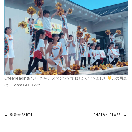
Cheerleadingといったら、スタンツですね♪よくできました
この写真
は、Team GOLD A!!!!
投
←
発表会PART4
CHATAN CLASS
→
稿