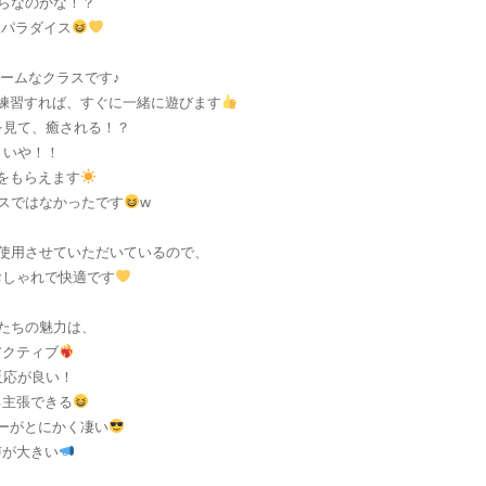
らなのかな！？
人パラダイス
ームなクラスです♪
練習すれば、すぐに一緒に遊びます
を見て、癒される！？
いや！！
をもらえます
スではなかったです
w
使用させていただいているので、
おしゃれで快適です
たちの魅力は、
アクティブ
反応が良い！
己主張できる
ーがとにかく凄い
声が大きい