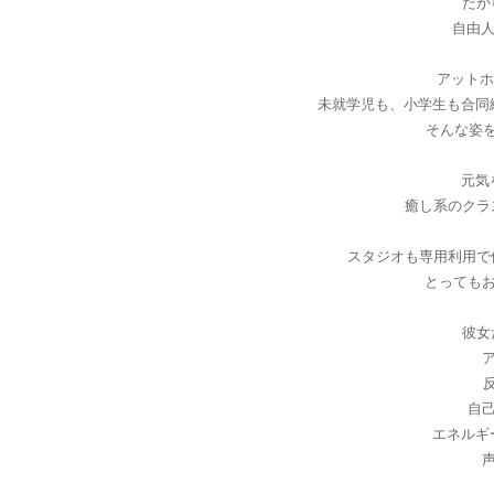
だか
自由
アットホ
未就学児も、小学生も合同
そんな姿
元気
癒し系のクラ
スタジオも専用利用で
とっても
彼女
自
エネルギ