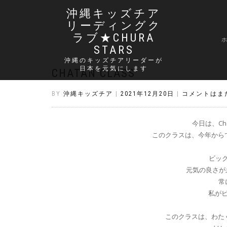
沖縄キッズチア
リーディングク
ラブ★CHURA
STARS
沖縄のキッズチアリーダーが
日本を元気にします
CHATAN CLASS
BY
沖縄キッズチア
|
2021年12月20日
|
コメントはま
今日は、Ch
このクラスは、今年から
ビッ
元気の良さが
常に
私が
このクラスは、わたく