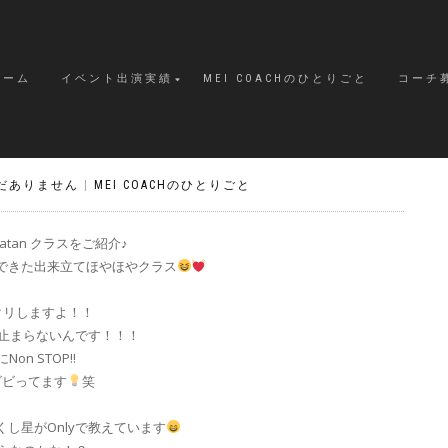
ホーム
イベント出演実績
MEI COACHのひとりごと
コーチ
だありません
|
MEI COACHのひとりごと
atan クラスをご紹介♪
できた出来立てほやほやクラス
クリしますよ！！
止まらないんです！！！
Non STOP!!
ビビってます
笑
し星がOnlyで教えています