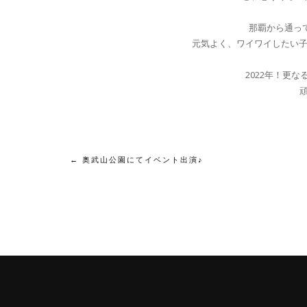
那覇から通っ
元気よく、ワイワイしたい
2022年！更
投
←
奥武山公園にてイベント出演♪
稿
ナ
ビ
ゲ