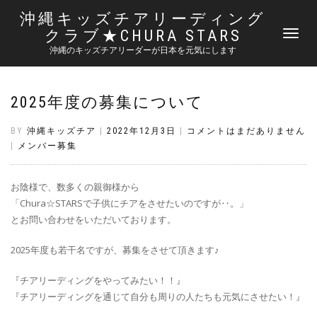
沖縄キッズチアリーディング
クラブ★CHURA STARS
ナ
ビ
沖縄のキッズチアリーダーが日本を元気にします
ゲ
ー
シ
2025年度の募集について
ョ
ン
切
BY
沖縄キッズチア
|
2022年12月3日
|
コメントはまだありません
り
|
メンバー募集
替
え
お陰様で、数多くの親御様から
「Chura☆STARSで子供にチアをさせたいのですが‥。」
とお問い合わせをいただいております。
2025年度も若干名ですが、募集をさせて頂きます♪
『チアリーディングをやってみたい！！』
『チアリーディングを通じて自分も周りの人たちも元気にさせたい！』