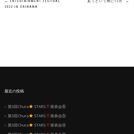
投
←
ENTERTAINMENT FESTIVAL
あっという間に12月
→
2022 IN OKINAWA
稿
ナ
ビ
ゲ
ー
シ
ョ
最近の投稿
ン
第3回Chura
STARS
発表会⑥
第3回Chura
STARS
発表会⑤
第3回Chura
STARS
発表会④