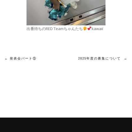
出番待ちのRED Teamちゃんたち
kawaii
投
←
発表会パート⑤
2025年度の募集について
→
稿
ナ
ビ
ゲ
ー