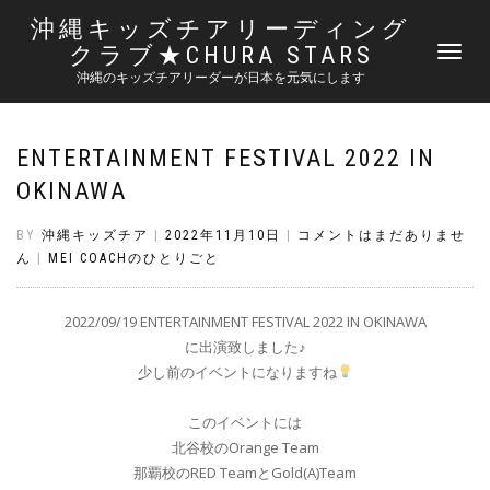
沖縄キッズチアリーディング
クラブ★CHURA STARS
ナ
ビ
沖縄のキッズチアリーダーが日本を元気にします
ゲ
ー
シ
ENTERTAINMENT FESTIVAL 2022 IN
ョ
ン
OKINAWA
切
り
BY
沖縄キッズチア
|
2022年11月10日
|
コメントはまだありませ
替
ん
|
MEI COACHのひとりごと
え
2022/09/19 ENTERTAINMENT FESTIVAL 2022 IN OKINAWA
に出演致しました♪
少し前のイベントになりますね
このイベントには
北谷校のOrange Team
那覇校のRED TeamとGold(A)Team