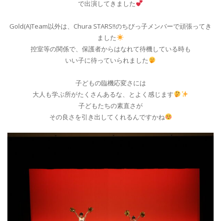
で出演してきました
Gold(A)Team以外は、Chura STARS‼︎のちびっ子メンバーで頑張ってき
ました
控室等の関係で、保護者からはなれて待機している時も
いい子に待っていられました
子どもの臨機応変さには
大人も学ぶ所がたくさんあるな、とよく感じます
子どもたちの素直さが
その良さを引き出してくれるんですかね