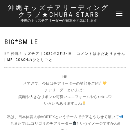
沖縄キッズチアリーディング
クラブ★CHURA STARS
ナ
ビ
沖縄のキッズチアリーダーが日本を元気にします
ゲ
ー
シ
BIG*SMILE
ョ
ン
切
BY
沖縄キッズチア
|
2022年2月24日
|
コメントはまだありません
り
|
MEI COACHのひとりごと
替
え
HI!!
さてさて、今日はチアリーダーの笑顔をご紹介
チアリーダーといえば！
笑顔や大きなリボンや可愛いユニフォームやら♪etc…♡
いろいろありますよね
私は、日本体育大学VORTEXというチームでチアをやらせて頂いて
ちまたでは..ゴリゴリのチアリーダー
というイメージですかね⁈