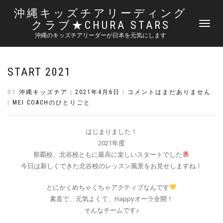
沖縄キッズチアリーディング
クラブ★CHURA STARS
ナ
ビ
沖縄のキッズチアリーダーが日本を元気にします
ゲ
ー
シ
START 2021
ョ
ン
切
BY
沖縄キッズチア
|
2021年4月6日
|
コメントはまだありません
り
|
MEI COACHのひとりごと
替
え
はじまりました！
2021年度
那覇校、北谷校ともに最高に楽しいスタートでした
今日は新しくできた北谷校のレッスン風景をお見せしますね！
とにかくめちゃくちゃアクティブなんです
素直で、元気よくて、Happyオーラ全開！
そんなチームです♪