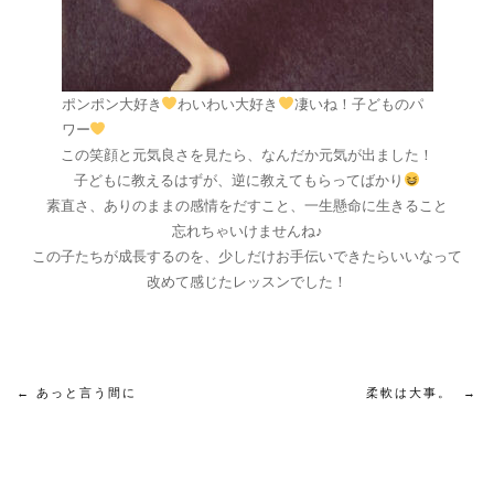
ポンポン大好き
わいわい大好き
凄いね！子どものパ
ワー
この笑顔と元気良さを見たら、なんだか元気が出ました！
子どもに教えるはずが、逆に教えてもらってばかり
素直さ、ありのままの感情をだすこと、一生懸命に生きること
忘れちゃいけませんね♪
この子たちが成長するのを、少しだけお手伝いできたらいいなって
改めて感じたレッスンでした！
投
←
あっと言う間に
柔軟は大事。
→
稿